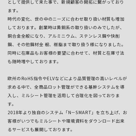
として提供して来た事で、新規顧客の開拓に繋がっており
ます。
時代の変化、世の中のニーズに合わせ取り扱い材質も増加
しております。創業時は黄銅系の取り扱いのみでしたが、
銅合金全般になり、アルミニウム、ステンレス鋼や快削
鋼、その他鋼材全 般、樹脂まで取り扱う様になりました。
同時に在庫品もお客様の要望に合わせて、材質と在庫寸法
も随時増やしております。
欧州のRoHS指令やELVなどにより品質管理の高いレベルが
求める中で、全商品ロット管理ができる基幹システムを導
入し、ミルシート管理を活用して合理化を図っておりま
す。
2018年より独自のシステム「N－SMART」を立ち上げ、お
客様がいつでもミルシートや環境資料をダウンロード出来
るサービスも展開しております。